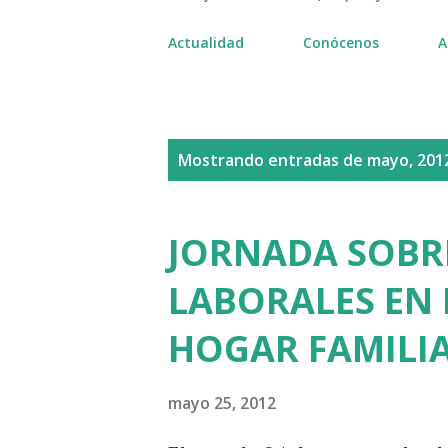
Actualidad
Conócenos
A
E
Mostrando entradas de mayo, 201
n
t
JORNADA SOBR
r
LABORALES EN 
a
HOGAR FAMILIA
d
a
mayo 25, 2012
s