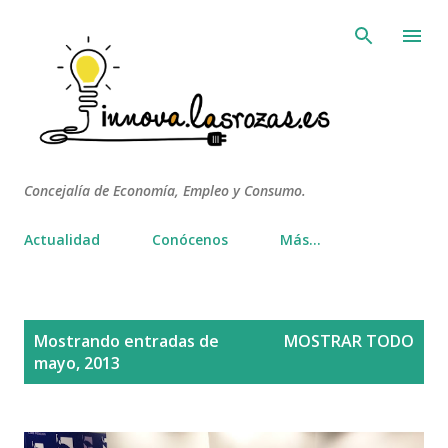
Ir al contenido principal
Concejalía de Economía, Empleo y Consumo.
Actualidad
Conócenos
Más…
E
Mostrando entradas de
MOSTRAR TODO
n
mayo, 2013
t
r
a