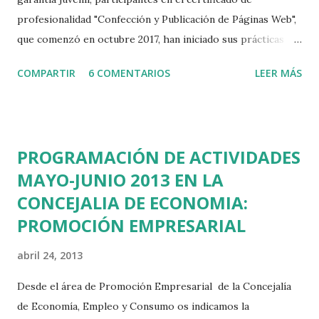
profesionalidad "Confección y Publicación de Páginas Web",
que comenzó en octubre 2017, han iniciado sus prácticas no
laborales en empresas. El certificado consta de un total de
COMPARTIR
6 COMENTARIOS
LEER MÁS
560 horas, de las cuales 80 corresponden a prácticas no
laborables que se están llevando a cabo en las siguientes
empresas: Conasi Protectos SLU Aratech Mercarista SL
Davinchi Diseño y nuevas Tecnologías SL Proyectos Websa
PROGRAMACIÓN DE ACTIVIDADES
100 SL PosicionalNET Global Marketing SL Iconestudio La
MAYO-JUNIO 2013 EN LA
mitad de las empresas que colaboran en estas práticas
CONCEJALIA DE ECONOMIA:
están ubicadas en el municipio de las Rozas y supone la
primera toma de contacto en el mercado laboral como
PROMOCIÓN EMPRESARIAL
profesionales de la tecnología web.
abril 24, 2013
Desde el área de Promoción Empresarial de la Concejalía
de Economía, Empleo y Consumo os indicamos la