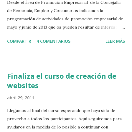
Desde el área de Promoción Empresarial de la Concejalía
de Economía, Empleo y Consumo os indicamos la
programación de actividades de promoción empresarial de
mayo y junio de 2013 que os pueden resultar de interés :
Mayo -“LA TRAVESÍA PARA EMPRENDER CON ÉXITO”
COMPARTIR
4 COMENTARIOS
LEER MÁS
SESIÓN I (4H.).Martes, 7 de mayo de 10,00 a 14,00 horas. -
“TALLER DE HERRAMIENTAS CREATIVAS:”IMAGINAR,
CREAR, INNOVAR” (10 H.) 14 y 15 de mayo de 10,00 a 15,00
horas. -“GESTIÓN DE MARKETING DIGITAL DE LA PYME”
Finaliza el curso de creación de
(5H.). Viernes 17 de mayo (Día Internacional de Internet) de
websites
10,00 a 15,00 horas. -“LA TRAVESÍA PARA EMPRENDER
CON ÉXITO” SESIÓN II (4H). Martes 21 de mayo de 10,00 a
abril 29, 2011
14,00 horas. - TALLER PRACTICO “CREA E IMPULSA TU
BLOG EMPRESARIAL” (15 H.).De martes a jueves:21, 22, y 23
Llegamos al final del curso esperando que haya sido de
de mayo: El 21 y 23 de mayo de 16 a 21 h y el 22 de mayo de
provecho a todos los participantes. Aquí seguiremos para
15 a 19 h. -TALLER: “LA MARCA EMPRENDE” (5H.). Lunes,
ayudaros en la medida de lo posible a continuar con