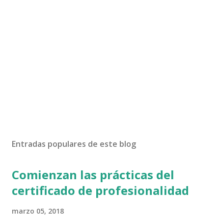
P
u
b
Entradas populares de este blog
l
i
Comienzan las prácticas del
c
a
certificado de profesionalidad
r
u
marzo 05, 2018
n