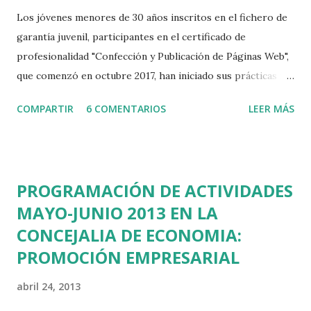
c
Los jóvenes menores de 30 años inscritos en el fichero de
o
garantía juvenil, participantes en el certificado de
m
e
profesionalidad "Confección y Publicación de Páginas Web",
n
que comenzó en octubre 2017, han iniciado sus prácticas no
t
laborales en empresas. El certificado consta de un total de
a
COMPARTIR
6 COMENTARIOS
LEER MÁS
560 horas, de las cuales 80 corresponden a prácticas no
r
i
laborables que se están llevando a cabo en las siguientes
o
empresas: Conasi Protectos SLU Aratech Mercarista SL
Davinchi Diseño y nuevas Tecnologías SL Proyectos Websa
PROGRAMACIÓN DE ACTIVIDADES
100 SL PosicionalNET Global Marketing SL Iconestudio La
MAYO-JUNIO 2013 EN LA
mitad de las empresas que colaboran en estas práticas
CONCEJALIA DE ECONOMIA:
están ubicadas en el municipio de las Rozas y supone la
primera toma de contacto en el mercado laboral como
PROMOCIÓN EMPRESARIAL
profesionales de la tecnología web.
abril 24, 2013