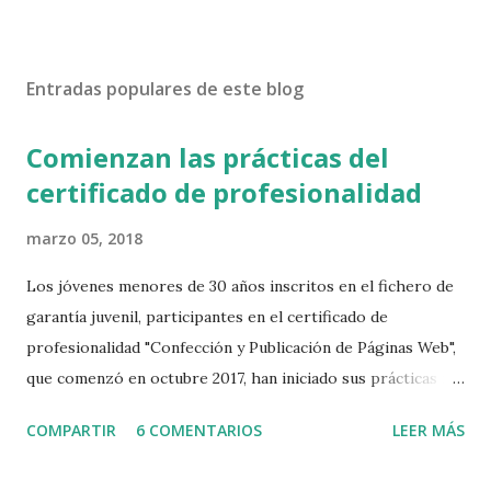
Entradas populares de este blog
Comienzan las prácticas del
certificado de profesionalidad
marzo 05, 2018
Los jóvenes menores de 30 años inscritos en el fichero de
garantía juvenil, participantes en el certificado de
profesionalidad "Confección y Publicación de Páginas Web",
que comenzó en octubre 2017, han iniciado sus prácticas no
laborales en empresas. El certificado consta de un total de
COMPARTIR
6 COMENTARIOS
LEER MÁS
560 horas, de las cuales 80 corresponden a prácticas no
laborables que se están llevando a cabo en las siguientes