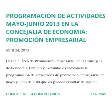
empresas: Conasi Protectos SLU Aratech Mercarista SL
Davinchi Diseño y nuevas Tecnologías SL Proyectos Websa
PROGRAMACIÓN DE ACTIVIDADES
100 SL PosicionalNET Global Marketing SL Iconestudio La
MAYO-JUNIO 2013 EN LA
mitad de las empresas que colaboran en estas práticas
CONCEJALIA DE ECONOMIA:
están ubicadas en el municipio de las Rozas y supone la
primera toma de contacto en el mercado laboral como
PROMOCIÓN EMPRESARIAL
profesionales de la tecnología web.
abril 24, 2013
Desde el área de Promoción Empresarial de la Concejalía
de Economía, Empleo y Consumo os indicamos la
programación de actividades de promoción empresarial de
mayo y junio de 2013 que os pueden resultar de interés :
Mayo -“LA TRAVESÍA PARA EMPRENDER CON ÉXITO”
COMPARTIR
4 COMENTARIOS
LEER MÁS
SESIÓN I (4H.).Martes, 7 de mayo de 10,00 a 14,00 horas. -
“TALLER DE HERRAMIENTAS CREATIVAS:”IMAGINAR,
CREAR, INNOVAR” (10 H.) 14 y 15 de mayo de 10,00 a 15,00