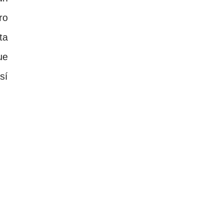
ro
ta
ue
sí