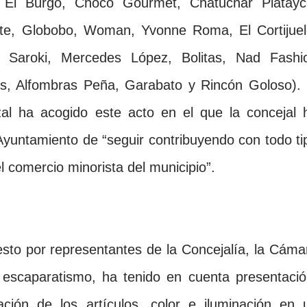
ia El Burgo, Choco Gourmet, Chatuchar Platayc
te, Globobo, Woman, Yvonne Roma, El Cortijuel
, Saroki, Mercedes López, Bolitas, Nad Fashi
lis, Alfombras Peña, Garabato y Rincón Goloso). 
zal ha acogido este acto en el que la concejal 
yuntamiento de “seguir contribuyendo con todo ti
el comercio minorista del municipio”.
esto por representantes de
la Concejalía
,
la Cáma
escaparatismo, ha tenido en cuenta presentació
lización de los artículos, color e iluminación en 