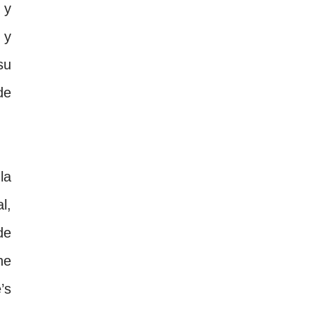
 y
 y
su
de
e
la
l,
de
he
’s