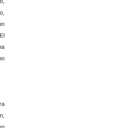
o,
o,
on
El
ha
po
ra
n,
un