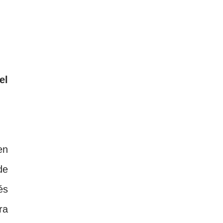
el
en
de
és
ra