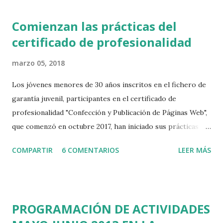
Comienzan las prácticas del
certificado de profesionalidad
marzo 05, 2018
Los jóvenes menores de 30 años inscritos en el fichero de
garantía juvenil, participantes en el certificado de
profesionalidad "Confección y Publicación de Páginas Web",
que comenzó en octubre 2017, han iniciado sus prácticas no
laborales en empresas. El certificado consta de un total de
COMPARTIR
6 COMENTARIOS
LEER MÁS
560 horas, de las cuales 80 corresponden a prácticas no
laborables que se están llevando a cabo en las siguientes
empresas: Conasi Protectos SLU Aratech Mercarista SL
Davinchi Diseño y nuevas Tecnologías SL Proyectos Websa
PROGRAMACIÓN DE ACTIVIDADES
100 SL PosicionalNET Global Marketing SL Iconestudio La